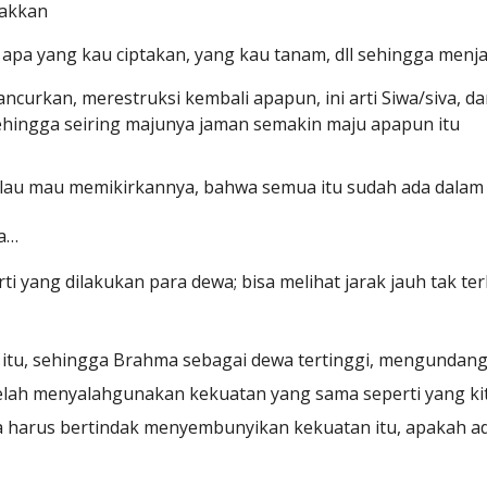
dakkan
a yang kau ciptakan, yang kau tanam, dll sehingga menjad
rkan, merestruksi kembali apapun, ini arti Siwa/siva, dan
hingga seiring majunya jaman semakin maju apapun itu
lau mau memikirkannya, bahwa semua itu sudah ada dalam dirim
a…
i yang dilakukan para dewa; bisa melihat jarak jauh tak te
u, sehingga Brahma sebagai dewa tertinggi, mengundang 
lah menyalahgunakan kekuatan yang sama seperti yang kita m
a harus bertindak menyembunyikan kekuatan itu, apakah ada