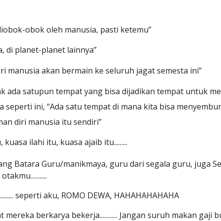
iobok-obok oleh manusia, pasti ketemu”
, di planet-planet lainnya”
ri manusia akan bermain ke seluruh jagat semesta ini”
 tidak ada satupun tempat yang bisa dijadikan tempat untu
a seperti ini, “Ada satu tempat di mana kita bisa menyembun
n diri manusia itu sendiri”
sa ilahi itu, kuasa ajaib itu.........
ang Batara Guru/manikmaya, guru dari segala guru, juga Sema
kmu...........
........ seperti aku, ROMO DEWA, HAHAHAHAHAHA
reka berkarya bekerja............ Jangan suruh makan gaji buta