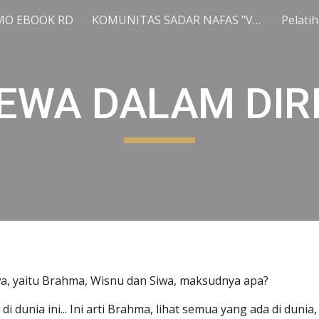
MO EBOOK RD
KOMUNITAS SADAR NAFAS "Vishva Prana"
Pelatih
ip to main content
Skip to navigat
DEWA DALAM DIR
a, yaitu Brahma, Wisnu dan Siwa, maksudnya apa?
 dunia ini... Ini arti Brahma, lihat semua yang ada di duni